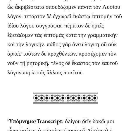
ὡς ἀκριβέστατα σπουδάζομεν πάντα τὸν Λυσίου
λόγον. τέταρτον δὲ ἐγχωρεῖ ἑκάστῳ ἐπιτομὴν τοῦ
ἰδίου λόγου συγγράψαι. πέμπτον δὲ ἡμεῖς
ἐξετάζομεν τὰς ἐπιτομὰς κατὰ τὴν γραμματικὴν
καὶ τὴν λογικήν. πάθος γὰρ ἄνευ λογισμοῦ οὐκ
ἀρκεῖ. τούτων δὲ πραχθέντων, προσέχομεν τὸν
νοῦν τῇ ῥητορικῇ. τέλος δὲ ἕκαστος τὸν ἑαυτοῦ
λόγον παρὰ τοῖς ἄλλοις ποιεῖται.
‘Υπόμνημα/Transcript
: ὀλίγου δεῖν δοκῶ μοι
εἶναι ἐκεῖνος ὁ κάμηλος (παρὰ τῷ Αἰσώπῳ) ὁ