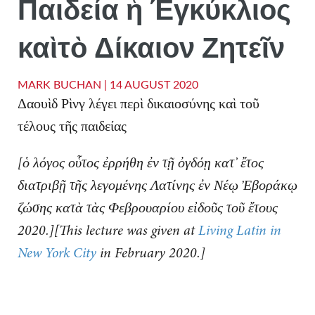
Παιδεία ἡ Έγκύκλιος
καὶτὸ Δίκαιον Ζητεῖν
MARK BUCHAN |
14 AUGUST 2020
Δαουὶδ Ρὶνγ λέγει περὶ δικαιοσύνης καὶ τοῦ
τέλους τῆς παιδείας
[ὁ λόγος οὗτος ἐρρήθη ἐν τῇ ὀγδόῃ κατ’ ἔτος
διατριβῇ τῆς λεγομένης Λατίνης ἐν Νέῳ Ἐβοράκῳ
ζώσης κατὰ τὰς Φεβρουαρίου εἰδοῦς τοῦ ἔτους
2020.][This lecture was given at
Living Latin in
New York City
in February 2020.]