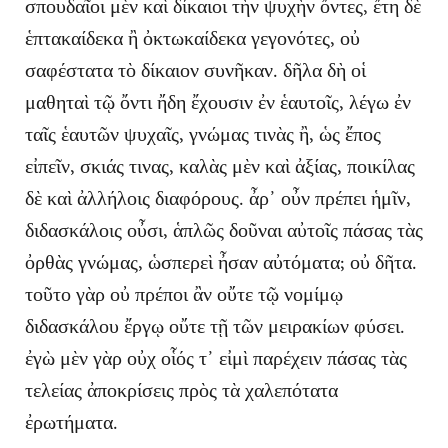
σπουδαῖοι μὲν καὶ δίκαιοι τὴν ψυχὴν ὄντες, ἔτη δὲ
ἑπτακαίδεκα ἢ ὀκτωκαίδεκα γεγονότες, οὐ
σαφέστατα τὸ δίκαιον συνῆκαν. δῆλα δὴ οἱ
μαθηταὶ τῷ ὄντι ἤδη ἔχουσιν ἐν ἑαυτοῖς, λέγω ἐν
ταῖς ἑαυτῶν ψυχαῖς, γνώμας τινὰς ἢ, ὡς ἔπος
εἰπεῖν, σκιάς τινας, καλὰς μὲν καὶ ἀξίας, ποικίλας
δὲ καὶ ἀλλήλοις διαφόρους. ἆρ᾽ οὖν πρέπει ἡμῖν,
διδασκάλοις οὖσι, ἁπλῶς δοῦναι αὐτοῖς πάσας τὰς
ὀρθὰς γνώμας, ὡσπερεὶ ἦσαν αὐτόματα; οὐ δῆτα.
τοῦτο γὰρ οὐ πρέποι ἂν οὔτε τῷ νομίμῳ
διδασκάλου ἔργῳ οὔτε τῇ τῶν μειρακίων φύσει.
ἐγὼ μὲν γὰρ οὐχ οἷός τ᾽ εἰμὶ παρέχειν πάσας τὰς
τελείας ἀποκρίσεις πρὸς τὰ χαλεπότατα
ἐρωτήματα.