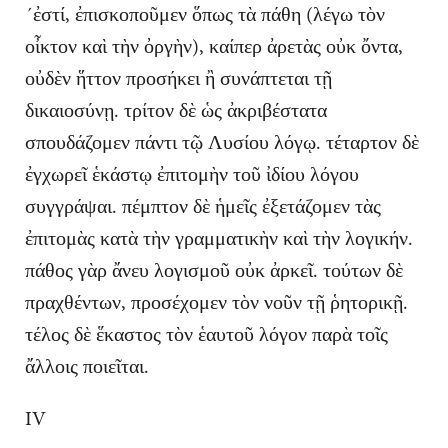
´ἐστί, ἐπισκοποῦμεν ὅπως τὰ πάθη (λέγω τὸν
οἶκτον καὶ τὴν ὀργὴν), καίπερ ἀρετὰς οὐκ ὄντα,
οὐδὲν ἥττον προσήκει ἢ συνάπτεται τῇ
δικαιοσύνῃ. τρίτον δὲ ὡς ἀκριβέστατα
σπουδάζομεν πάντι τῷ Λυσίου λόγῳ. τέταρτον δὲ
ἐγχωρεῖ ἑκάστῳ ἐπιτομὴν τοῦ ἰδίου λόγου
συγγράψαι. πέμπτον δὲ ἡμεῖς ἐξετάζομεν τὰς
ἐπιτομὰς κατὰ τὴν γραμματικὴν καὶ τὴν λογικήν.
πάθος γὰρ ἄνευ λογισμοῦ οὐκ ἀρκεῖ. τούτων δὲ
πραχθέντων, προσέχομεν τὸν νοῦν τῇ ῥητορικῇ.
τέλος δὲ ἕκαστος τὸν ἑαυτοῦ λόγον παρὰ τοῖς
ἄλλοις ποιεῖται.
IV