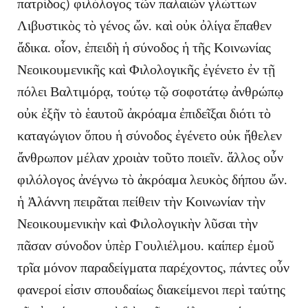
πατρίδος) φιλόλογος τῶν παλαιῶν γλώττων
Λιβυστικὸς τὸ γένος ὤν. καὶ οὐκ ὀλίγα ἔπαθεν
ἄδικα. οἷον, ἐπειδὴ ἡ σύνοδος ἡ τῆς Κοινωνίας
Νεοικουμενικῆς καὶ Φιλολογικῆς ἐγένετο ἐν τῇ
πόλει Βαλτιμόρᾳ, τούτῳ τῷ σοφοτάτῳ ἀνθρώπῳ
οὐκ ἐξῆν τὸ ἑαυτοῦ ἀκρόαμα ἐπιδεῖξαι διότι τὸ
καταγώγιον ὅπου ἡ σύνοδος ἐγένετο οὐκ ἤθελεν
ἄνθρωπον μέλαν χροιὰν τοῦτο ποιεῖν. ἄλλος οὖν
φιλόλογος ἀνέγνω τὸ ἀκρόαμα λευκὸς δήπου ὤν.
ἡ Ἀλάννη πειρᾶται πείθειν τὴν Κοινωνίαν τὴν
Νεοικουμενικὴν καὶ Φιλολογικὴν λῦσαι τὴν
πᾶσαν σύνοδον ὑπὲρ Γουλιέλμου. καίπερ ἐμοῦ
τρῖα μόνον παραδείγματα παρέχοντος, πάντες οὖν
φανεροί εἰσιν σπουδαίως διακείμενοι περὶ ταύτης