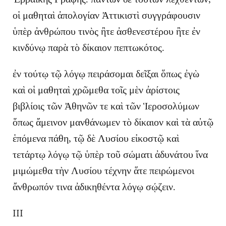
οἱ μαθηταὶ ἀπολογίαν Ἀττικιστὶ συγγράφουσιν
ὑπὲρ ἀνθρώπου τινὸς ἢτε ἀσθενεστέρου ἢτε ἐν
κινδύνῳ παρὰ τὸ δίκαιον πεπτωκότος.
ἐν τούτῳ τῷ λόγῳ πειράσομαι δεῖξαι ὅπως ἐγὼ
καὶ οἱ μαθηταὶ χρῶμεθα τοῖς μὲν ἀρίστοις
βιβλίοις τῶν Ἀθηνῶν τε καὶ τῶν Ἱεροσολύμων
ὅπως ἄμεινον μανθάνωμεν τὸ δίκαιον καὶ τὰ αὐτῷ
ἑπόμενα πάθη, τῷ δὲ Λυσίου εἰκοστῷ καὶ
τετάρτῳ λόγῳ τῷ ὑπὲρ τοῦ σώματι ἀδυνάτου ἵνα
μιμώμεθα τὴν Λυσίου τέχνην ἅτε πειρώμενοι
ἄνθρωπόν τινα ἀδικηθέντα λόγῳ σῴζειν.
III