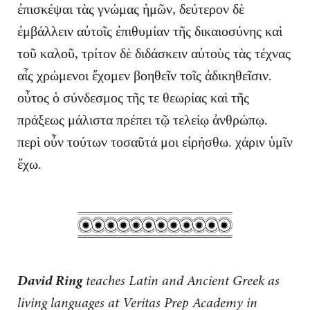
ἐπισκέψαι τὰς γνώμας ἡμῶν, δεύτερον δὲ
ἐμβάλλειν αὐτοῖς ἐπιθυμίαν τῆς δικαιοσύνης καὶ
τοῦ καλοῦ, τρίτον δὲ διδάσκειν αὐτοὺς τὰς τέχνας
αἷς χρώμενοι ἔχομεν βοηθεῖν τοῖς ἀδικηθεῖσιν.
οὗτος ὁ σύνδεσμος τῆς τε θεωρίας καὶ τῆς
πράξεως μάλιστα πρέπει τῷ τελείῳ ἀνθρώπῳ.
περὶ οὖν τούτων τοσαῦτά μοι εἰρήσθω. χάριν ὑμῖν
ἔχω.
David Ring
teaches Latin and Ancient Greek as
living languages at Veritas Prep Academy in