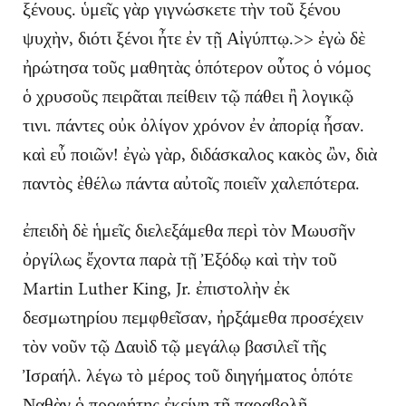
ξένους. ὑμεῖς γὰρ γιγνώσκετε τὴν τοῦ ξένου
ψυχὴν, διότι ξένοι ἦτε ἐν τῇ Αἰγύπτῳ.>> ἐγὼ δὲ
ἠρώτησα τοῦς μαθητὰς ὁπότερον οὗτος ὁ νόμος
ὁ χρυσοῦς πειρᾶται πείθειν τῷ πάθει ἢ λογικῷ
τινι. πάντες οὐκ ὀλίγον χρόνον ἐν ἀπορίᾳ ἦσαν.
καὶ εὖ ποιῶν! ἐγὼ γὰρ, διδάσκαλος κακὸς ὢν, διὰ
παντὸς ἐθέλω πάντα αὐτοῖς ποιεῖν χαλεπότερα.
ἐπειδὴ δὲ ἡμεῖς διελεξάμεθα περὶ τὸν Μωυσῆν
ὀργίλως ἔχοντα παρὰ τῇ Ἐξόδῳ καὶ τὴν τοῦ
Martin Luther King, Jr. ἐπιστολὴν ἐκ
δεσμωτηρίου πεμφθεῖσαν, ἠρξάμεθα προσέχειν
τὸν νοῦν τῷ Δαυὶδ τῷ μεγάλῳ βασιλεῖ τῆς
Ἰσραήλ. λέγω τὸ μέρος τοῦ διηγήματος ὁπότε
Ναθὰν ὁ προφήτης ἐκείνῃ τῇ παραβολῇ