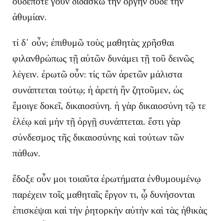
οὐδέποτε γοῦν διδάσκω τὴν ὀργὴν οὐδὲ τὴν
ἀθυμίαν.
τί δ᾽ οὖν; ἐπιθυμῶ τοὺς μαθητὰς χρῆσθαι
φιλανθρώπως τῇ αὐτῶν δυνάμει τῇ τοῦ δεινῶς
λέγειν. ἐρωτῶ οὖν: τίς τῶν ἀρετῶν μάλιστα
συνάπτεται τούτῳ; ἡ ἀρετὴ ἣν ζητοῦμεν, ὡς
ἔμοιγε δοκεῖ, δικαιοσύνη. ἡ γὰρ δικαιοσύνη τῷ τε
ἐλέῳ καὶ μὴν τῇ ὀργῇ συνάπτεται. ἔστι γὰρ
σύνδεσμος τῆς δικαιοσύνης καὶ τούτων τῶν
πάθων.
ἔδοξε οὖν μοι τοιαῦτα ἐρωτήματα ἐνθυμουμένῳ
παρέχειν τοῖς μαθηταῖς ἔργον τι, ᾧ δυνήσονται
ἐπισκέψαι καὶ τὴν ῥητορκὴν αὐτὴν καὶ τὰς ἠθικὰς