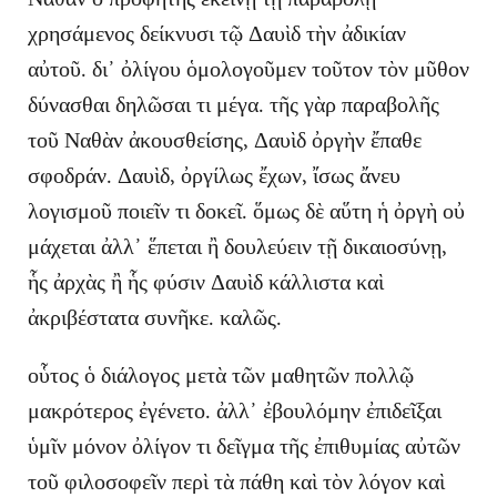
χρησάμενος δείκνυσι τῷ Δαυὶδ τὴν ἀδικίαν
αὐτοῦ. δι᾽ ὀλίγου ὁμολογοῦμεν τοῦτον τὸν μῦθον
δύνασθαι δηλῶσαι τι μέγα. τῆς γὰρ παραβολῆς
τοῦ Ναθὰν ἀκουσθείσης, Δαυὶδ ὀργὴν ἔπαθε
σφοδράν. Δαυὶδ, ὀργίλως ἔχων, ἴσως ἄνευ
λογισμοῦ ποιεῖν τι δοκεῖ. ὅμως δὲ αὕτη ἡ ὀργὴ οὐ
μάχεται ἀλλ᾽ ἕπεται ἢ δουλεύειν τῇ δικαιοσύνῃ,
ἧς ἀρχὰς ἢ ἧς φύσιν Δαυὶδ κάλλιστα καὶ
ἀκριβέστατα συνῆκε. καλῶς.
οὗτος ὁ διάλογος μετὰ τῶν μαθητῶν πολλῷ
μακρότερος ἐγένετο. ἀλλ᾽ ἐβουλόμην ἐπιδεῖξαι
ὑμῖν μόνον ὀλίγον τι δεῖγμα τῆς ἐπιθυμίας αὐτῶν
τοῦ φιλοσοφεῖν περὶ τὰ πάθη καὶ τὸν λόγον καὶ