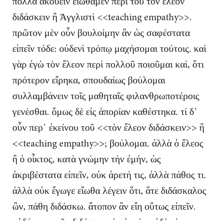
πολλὰ ἀκούειν εἰώθαμεν περὶ τοῦ τὸν ἔλεον
διδάσκειν ἢ Ἀγγλιστὶ <<teaching empathy>>.
πρῶτον μὲν οὖν βουλοίμην ἂν ὡς σαφέστατα
εἰπεῖν τόδε: οὐδενὶ τρόπῳ μαχήσομαι τούτοις. καὶ
γὰρ ἐγὼ τὸν ἔλεον περὶ πολλοῦ ποιοῦμαι καὶ, ὅτι
πρότερον εἴρηκα, σπουδαίως βούλομαι
συλλαμβάνειν τοῖς μαθηταῖς φιλανθρωποτέροις
γενέσθαι. ὅμως δὲ εἰς ἀπορίαν καθέστηκα. τί δ᾽
οὖν περ᾽ ἐκείνου τοῦ <<τὸν ἔλεον διδάσκειν>> ἢ
<<teaching empathy>>; βούλομαι. ἀλλὰ ὁ ἔλεος
ἢ ὁ οἶκτος, κατὰ γνώμην τὴν ἐμήν, ὡς
ἀκριβέστατα εἰπεῖν, οὐκ ἀρετή τις, ἀλλὰ πάθος τι.
ἀλλὰ οὐκ ἔγωγε εἴωθα λέγειν ὅτι, ἅτε διδάσκαλος
ὢν, πάθη διδάσκω. ἄτοπον ἂν εἴη οὕτως εἰπεῖν.