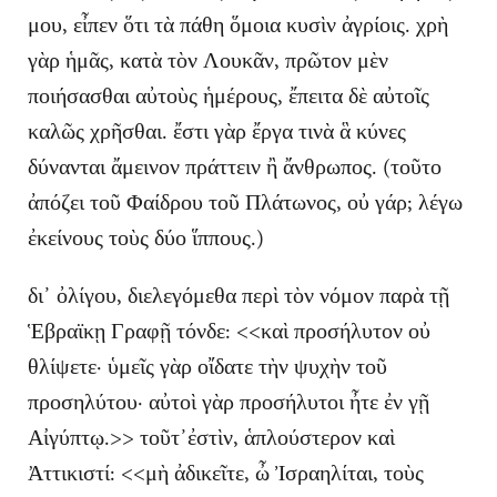
μου, εἶπεν ὅτι τὰ πάθη ὅμοια κυσὶν ἀγρίοις. χρὴ
γὰρ ἡμᾶς, κατὰ τὸν Λουκᾶν, πρῶτον μὲν
ποιήσασθαι αὐτοὺς ἡμέρους, ἔπειτα δὲ αὐτοῖς
καλῶς χρῆσθαι. ἔστι γὰρ ἔργα τινὰ ἃ κύνες
δύνανται ἄμεινον πράττειν ἢ ἄνθρωπος. (τοῦτο
ἀπόζει τοῦ Φαίδρου τοῦ Πλάτωνος, οὐ γάρ; λέγω
ἐκείνους τοὺς δύο ἵππους.)
δι᾽ ὀλίγου, διελεγόμεθα περὶ τὸν νόμον παρὰ τῇ
Ἑβραϊκῃ Γραφῇ τόνδε: <<καὶ προσήλυτον οὐ
θλίψετε· ὑμεῖς γὰρ οἴδατε τὴν ψυχὴν τοῦ
προσηλύτου· αὐτοὶ γὰρ προσήλυτοι ἦτε ἐν γῇ
Αἰγύπτῳ.>> τοῦτ᾽ἐστὶν, ἁπλούστερον καὶ
Ἀττικιστί: <<μὴ ἀδικεῖτε, ὦ Ἰσραηλίται, τοὺς