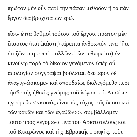
πρῶτον μὲν οὖν περὶ τὴν πᾶσαν μέθοδον ἢ τὸ πᾶν
ἔργον διὰ βραχυτάτων ἐρῶ.
εἴσιν ἑπτὰ βαθμοὶ τούτου τοῦ ἔργου. πρῶτον μὲν
ἕκαστος (καὶ ἑκάστη) αἱρεῖται ἄνθρωπόν τινα (ἢτε
ἔτι ζῶντα ἢτε πρὸ πολλῶν ἐτῶν τεθνηκότα) ἐν
κινδύνῳ παρὰ τὸ δίκαιον γενόμενον ὑπὲρ οὗ
ἀπολογίαν συγγράψαι βούλεται. δεύτερον δὲ
ἀναγιγνώσκομεν καὶ σπουδαίως διαλεγόμεθα περὶ
τῆσδε τῆς ἠθικῆς γνώμης τοῦ λόγου τοῦ Λυσίου:
ἡγούμεθα <<κοινὰς εἶναι τὰς τύχας τοῖς ἅπασι καὶ
τῶν κακῶν καὶ τῶν ἀγαθῶν>>. συμβάλλομεν
τοῦτο πρὸς λεγόμενά τινα τοῦ Ἀριστοτέλους καὶ
τοῦ Κικερῶνος καὶ τῆς Ἑβραϊκῆς Γραφῆς. τοῦτ