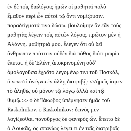
ἐν δὲ τοῖς διαλόγοις ἡμῶν οἱ μαθηταὶ πολὺ
ἔμαθον περὶ ὧν αὐτοὶ τῷ ὄντι νομίζουσιν.
παραδείγματά τινα δώσω. βουλοίμην ἂν ἐᾶν τοὺς
μαθητὰς λέγειν τοῖς αὐτῶν λόγοις. πρῶτον μὲν ἡ
Ἀλάννη, μαθήτριά μου, ἔλεγεν ὅτι οὐ δεῖ
ἄνθρωπον πράττειν οὐδὲν διὰ πάθος διότι μωρία
ἕπεται. ἡ δὲ Ἑλένη ἀποκρινομένη οὐδ᾽
ὁμολογοῦσα ἐχρᾶτο λεγομένῳ τινι τοῦ Πασκὰλ,
ὃ νεωστὶ ἀνέγνω ἐν ἄλλῃ διατριβῇ: <<ἡμεῖς ἴσμεν
τὸ ἀληθὲς οὐ μόνον τῷ λόγῳ ἀλλὰ καὶ τῷ
θυμῷ.>> ὁ δὲ Ἰάκωβος ὑπέμνησεν ἡμᾶς τοῦ
Raskolnikov. ὁ Raskolnikov: δεινὸς μὲν
λογίζεσθαι, πανοῦργος δὲ φανερὸς ὤν. ἔπειτα δὲ
ὁ Λουκᾶς, ὃς σπανίως λέγει τι ἐν ταῖς διατριβαῖς