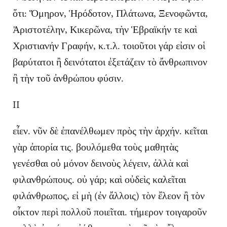
ὅτι: Ὅμηρον, Ἡρόδοτον, Πλάτωνα, Ξενοφῶντα,
Ἀριστοτέλην, Κικερῶνα, τὴν Ἑβραϊκήν τε καὶ
Χριστιανήν Γραφήν, κ.τ.λ. τοιοῦτοι γάρ εἰσιν οἱ
βαρύτατοι ἢ δεινότατοι ἐξετάζειν τὸ ἄνθρωπινον
ἢ τὴν τοῦ ἀνθρώπου φύσιν.
II
εἶεν. νῦν δὲ ἐπανέλθωμεν πρὸς τὴν ἀρχήν. κεῖται
γὰρ ἀπορία τις. βουλόμεθα τοὺς μαθητὰς
γενέσθαι οὐ μόνον δεινοὺς λέγειν, ἀλλὰ καὶ
φιλανθρώπους. οὐ γάρ; καὶ οὐδεὶς καλεῖται
φιλάνθρωπος, εἰ μὴ (ἐν ἄλλοις) τὸν ἔλεον ἢ τὸν
οἶκτον περὶ πολλοῦ ποιεῖται. τήμερον τοιγαροῦν