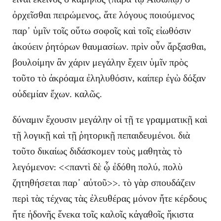
ὀρχεῖσθαι πειρώμενος, ἅτε λόγους ποιούμενος
παρ᾽ ὑμῖν τοῖς οὕτω σοφοῖς καὶ τοῖς εἰωθόσιν
ἀκούειν ῥητόρων θαυμασίων. πρὶν οὖν ἄρξασθαι,
βουλοίμην ἂν χάριν μεγάλην ἔχειν ὑμῖν πρὸς
τοῦτο τὸ ἀκρόαμα ἐληλυθόσιν, καίπερ ἐγὼ δόξαν
οὐδεμίαν ἔχων. καλῶς.
δύναμιν ἔχουσιν μεγάλην οἱ τῇ τε γραμματικῇ καὶ
τῇ λογικῇ καὶ τῇ ῥητορικῇ πεπαιδευμένοι. διὰ
τοῦτο δικαίως διδάσκομεν τοὺς μαθητὰς τὸ
λεγόμενον: <<παντὶ δὲ ᾧ ἐδόθη πολύ, πολὺ
ζητηθήσεται παρ᾿ αὐτοῦ>>. τὸ γὰρ σπουδάζειν
περὶ τὰς τέχνας τὰς ἐλευθέρας μόνον ἤτε κέρδους
ἤτε ἡδονῆς ἕνεκα τοῖς καλοῖς κἀγαθοῖς ἥκιστα