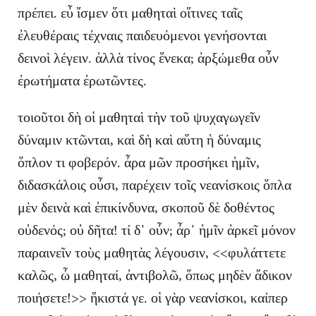
πρέπει. εὖ ἴσμεν ὅτι μαθηταὶ οἵτινες ταῖς
ἐλευθέραις τέχναις παιδευόμενοι γενήσονται
δεινοὶ λέγειν. ἀλλὰ τίνος ἕνεκα; ἀρξώμεθα οὖν
ἐρωτήματα ἐρωτῶντες.
τοιοῦτοι δὴ οἱ μαθηταὶ τὴν τοῦ ψυχαγωγεῖν
δύναμιν κτῶνται, καὶ δὴ καὶ αὕτη ἡ δύναμις
ὅπλον τι φοβερόν. ἆρα μῶν προσήκει ἡμῖν,
διδασκάλοις οὖσι, παρέχειν τοῖς νεανίσκοις ὅπλα
μὲν δεινὰ καὶ ἐπικίνδυνα, σκοποῦ δὲ δοθέντος
οὐδενός; οὐ δῆτα! τί δ᾽ οὖν; ἆρ᾽ ἡμῖν ἀρκεῖ μόνον
παραινεῖν τοὺς μαθητὰς λέγουσιν, <<φυλάττετε
καλῶς, ὦ μαθηταί, ἀντιβολῶ, ὅπως μηδὲν ἄδικον
ποιήσετε!>> ἥκιστά γε. οἱ γὰρ νεανίσκοι, καίπερ