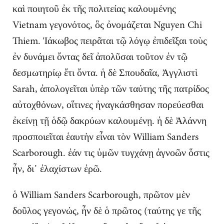
καὶ ποιητοῦ ἐκ τῆς πολιτείας καλουμένης
Vietnam γεγονότος, ὃς ὀνομάζεται Nguyen Chi
Thiem. Ἰάκωβος πειρᾶται τῷ λόγῳ ἐπιδεῖξαι τοὺς
ἐν δυνάμει ὄντας δεῖ ἀπολῦσαι τοῦτον ἐν τῷ
δεσμωτηρίῳ ἔτι ὄντα. ἡ δὲ Σπουδαῖα, Ἀγγλιστὶ
Sarah, ἀπολογεῖται ὑπὲρ τῶν ταύτης τῆς πατρίδος
αὐτοχθόνων, οἵτινες ἠναγκάσθησαν πορεύεσθαι
ἐκείνῃ τῇ ὁδῷ δακρύων καλουμένῃ. ἡ δὲ Ἀλάννη
προσποιεῖται ἑαυτὴν εἶναι τὸν William Sanders
Scarborough. ἐάν τις ὑμῶν τυγχάνῃ ἀγνοῶν ὅστις
ἦν, δι᾽ ἐλαχίστων ἐρῶ.
ὁ William Sanders Scarborough, πρῶτον μὲν
δοῦλος γεγονώς, ἦν δὲ ὁ πρῶτος (ταύτης γε τῆς