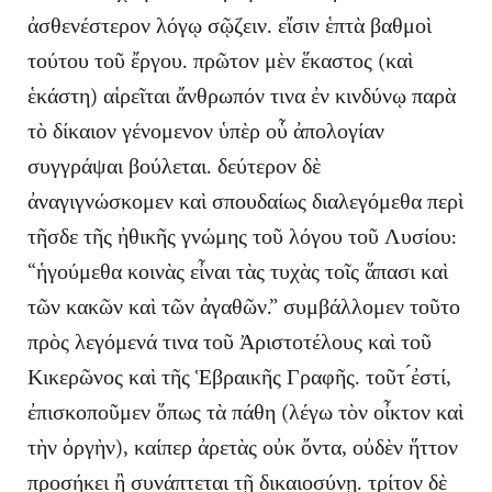
ἀσθενέστερον λόγῳ σῷζειν. εἴσιν ἑπτὰ βαθμοὶ
τούτου τοῦ ἔργου. πρῶτον μὲν ἕκαστος (καὶ
ἑκάστη) αἱρεῖται ἄνθρωπόν τινα ἐν κινδύνῳ παρὰ
τὸ δίκαιον γένομενον ὑπὲρ οὗ ἀπολογίαν
συγγράψαι βούλεται. δεύτερον δὲ
ἀναγιγνώσκομεν καὶ σπουδαίως διαλεγόμεθα περὶ
τῆσδε τῆς ἠθικῆς γνώμης τοῦ λόγου τοῦ Λυσίου:
“ἡγούμεθα κοινὰς εἶναι τὰς τυχὰς τοῖς ἅπασι καὶ
τῶν κακῶν καὶ τῶν ἀγαθῶν.” συμβάλλομεν τοῦτο
πρὸς λεγόμενά τινα τοῦ Ἀριστοτέλους καὶ τοῦ
Κικερῶνος καὶ τῆς Ἑβραικῆς Γραφῆς. τοῦτ ́ἐστί,
ἐπισκοποῦμεν ὅπως τὰ πάθη (λέγω τὸν οἶκτον καὶ
τὴν ὀργὴν), καίπερ ἀρετὰς οὐκ ὄντα, οὐδὲν ἥττον
προσήκει ἢ συνάπτεται τῇ δικαιοσύνῃ. τρίτον δὲ