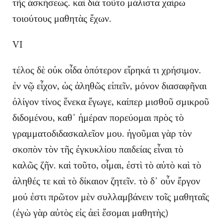
τῆς ἀσκήσεως. καὶ διὰ τοῦτο μάλιστα χαίρω
τοιούτους μαθητὰς ἔχων.
VI
τέλος δὲ οὐκ οἶδα ὁπότερον εἴρηκά τι χρήσιμον.
ἐν νῷ εἶχον, ὡς ἀληθῶς εἰπεῖν, μόνον διασαφῆναι
ὀλίγον τίνος ἕνεκα ἔγωγε, καίπερ μισθοῦ σμικροῦ
διδομένου, καθ᾽ ἡμέραν πορεύομαι πρὸς τὸ
γραμματοδιδασκαλεῖον μου. ἡγοῦμαι γὰρ τὸν
σκοπὸν τὸν τῆς ἐγκυκλίου παιδείας εἶναι τὸ
καλῶς ζῆν. καὶ τοῦτο, οἶμαι, ἐστὶ τὸ αὐτὸ καὶ τὸ
ἀληθές τε καὶ τὸ δίκαιον ζητεῖν. τὸ δ᾽ οὖν ἔργον
μού ἐστι πρῶτον μὲν συλλαμβάνειν τοῖς μαθηταῖς
(ἐγὼ γὰρ αὐτὸς εἰς ἀεὶ ἔσομαι μαθητὴς)