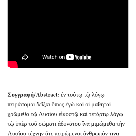
Συγγραφή/Abstract
: ἐν τούτῳ τῷ λόγῳ
πειράσομαι δεῖξαι ὅπως ἐγὼ καὶ οἱ μαθηταὶ
χρῶμεθα τῷ Λυσίου εἰκοστῷ καὶ τετάρτῳ λόγῳ
τῷ ὑπὲρ τοῦ σώματι ἀδυνάτου ἵνα μιμώμεθα τὴν
Λυσίου τέχνην ἅτε πειρώμενοι ἄνθρωπόν τινα