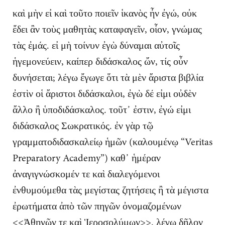
καὶ μὴν εἰ καὶ τοῦτο ποιεῖν ἱκανὸς ἦν ἐγώ, οὐκ
ἔδει ἂν τοὺς μαθητὰς καταφαγεῖν, οἷον, γνώμας
τὰς ἐμάς. εἰ μὴ τοίνυν ἐγὼ δύναμαι αὐτοῖς
ἡγεμονεύειν, καίπερ διδάσκαλος ὤν, τίς οὖν
δυνήσεται; λέγω ἔγωγε ὅτι τὰ μὲν ἄριστα βιβλία
ἐστὶν οἱ ἄριστοι διδάσκαλοι, ἐγὼ δέ εἰμι οὐδὲν
ἄλλο ἢ ὑποδιδάσκαλος. τοῦτ᾽ ἐστιν, ἐγώ εἰμι
διδάσκαλος Σωκρατικός. ἐν γὰρ τῷ
γραμματοδιδασκαλείῳ ἡμῶν (καλουμένῳ “Veritas
Preparatory Academy”) καθ᾽ ἡμέραν
ἀναγιγνώσκομέν τε καὶ διαλεγόμενοι
ἐνθυμούμεθα τὰς μεγίστας ζητήσεις ἢ τὰ μέγιστα
ἐρωτήματα ἀπὸ τῶν πηγῶν ὀνομαζομένων
<<Ἀθηνῶν τε καὶ Ἱεροσολύμων>>. λέγω δῆλον