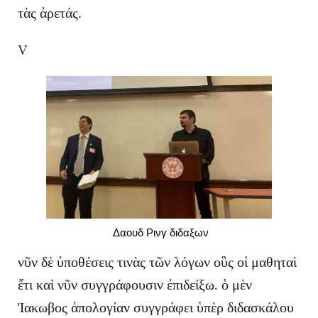
τὰς ἀρετάς.
V
Δαουδ Ρινγ διδαξων
νῦν δὲ ὑποθέσεις τινὰς τῶν λόγων οὓς οἱ μαθηταὶ
ἔτι καὶ νῦν συγγράφουσιν ἐπιδείξω. ὁ μὲν
Ἰακωβος ἀπολογίαν συγγράφει ὑπὲρ διδασκάλου