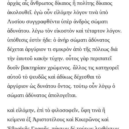
ἀρχὰς αἷς ἄνθρωπος δίκαιος ἢ πολίτης δίκαιος
ἀκολουθεῖ. ἐγὼ οὖν εἱλόμην λόγον τινὰ ὑπὸ
Λυσίου συγγραφθέντα ὑπὲρ ἀνδρὸς σώματι
ἀδυνάτου. λέγω τὸν εἰκοστὸν καὶ τέταρτον λόγον.
ὑπόθεσις ἐστὶν ἡδε: ὁ ἀνὴρ σώματι ἀδύνατος
δέχεται ἀργύριον τι σμικρὸν ἀπὸ τῆς πόλεως διὰ
τὴν ἑαυτοῦ κακὴν τύχην. οὗτος γὰρ περιπατεῖ
δυοῖν βακτηρίαιν χρώμενος. ἄλλος τις κατηγορεῖ
αὐτοῦ τὸ ψευδῶς καὶ ἀδίκως δέχεσθαι τὸ
ἀργύριον ὡς δυνάτου ὄντος. τούτῳ οὖν λόγῳ ὁ
σώματι ἀδύνατος ἀπολογεῖται.
καὶ εἱλόμην, ἐπὶ τὸ φιλοσοφεῖν, ὕφη τινὰ ἢ
κείμενα ἐξ Ἀριστοτέλους καὶ Κικερῶνος καὶ
Ἑβραϊκῆς Γραφῆς. πάντων δὲ τούτων λεχθέντων,