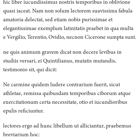
hic liber iucundissimus nostris temporibus in oblivione
quasi iaceat. Nam non solum lectorem suavissima fabula
amatoria delectat, sed etiam nobis purissimae et
elegantissimae exemplum latinitatis praebet in qua multa
e Vergilio, Terentio, Ovidio, necnon Cicerone sumpta sunt.
ne quis animum gravem dicat non decere levibus in
studiis versari, ei Quintilianus, mutatis mutandis,
testimonio sit, qui dicit:
Ne carmine quidem ludere contrarium fuerit, sicut
athletae, remissa quibusdam temporibus ciborum atque
exercitationum certa necessitate, otio et iucundioribus
epulis reficiuntur.
lectores ergo ad hunc libellum ut alliciantur, praebemus
breviarium hoc: