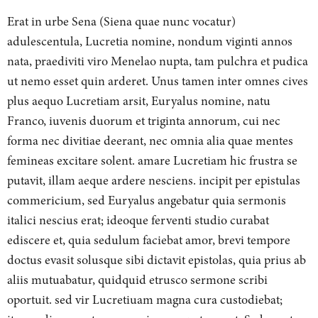
Erat in urbe Sena (Siena quae nunc vocatur)
adulescentula, Lucretia nomine, nondum viginti annos
nata, praediviti viro Menelao nupta, tam pulchra et pudica
ut nemo esset quin arderet. Unus tamen inter omnes cives
plus aequo Lucretiam arsit, Euryalus nomine, natu
Franco, iuvenis duorum et triginta annorum, cui nec
forma nec divitiae deerant, nec omnia alia quae mentes
femineas excitare solent. amare Lucretiam hic frustra se
putavit, illam aeque ardere nesciens. incipit per epistulas
commericium, sed Euryalus angebatur quia sermonis
italici nescius erat; ideoque ferventi studio curabat
ediscere et, quia sedulum faciebat amor, brevi tempore
doctus evasit solusque sibi dictavit epistolas, quia prius ab
aliis mutuabatur, quidquid etrusco sermone scribi
oportuit. sed vir Lucretiuam magna cura custodiebat;