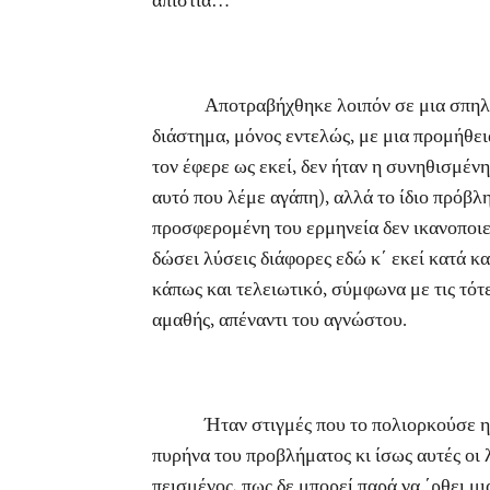
απιστία…
Αποτραβήχθηκε λοιπόν σε μια σπηλιά, σε
διάστημα, μόνος εντελώς, με μια προμήθεια
τον έφερε ως εκεί, δεν ήταν η συνηθισμέν
αυτό που λέμε αγάπη), αλλά το ίδιο πρόβλη
προσφερομένη του ερμηνεία δεν ικανοποιεί
δώσει λύσεις διάφορες εδώ κ΄ εκεί κατά κ
κάπως και τελειωτικό, σύμφωνα με τις τότ
αμαθής, απέναντι του αγνώστου.
Ήταν στιγμές που το πολιορκούσε η σκέψη
πυρήνα του προβλήματος κι ίσως αυτές οι 
πεισμένος, πως δε μπορεί παρά να ΄ρθει μι