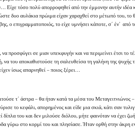
α!)… Είχε τόσο πολύ απορροφηθεί από την έμμονην αυτήν ιδέα 
 ώστε δυο αυλάκια πρώιμα είχαν χαραχθεί στο μέτωπό του, το 
ς, ο επιγραμματοποιός, το είχε υμνήσει κάποτε, σ΄ έν’ από 
ροσφύγει σε μιαν υπεκφυγήν και να περιμείνει έτσι το τέλο
ή, να του αποκαθιστούσε τη σαλευθείσα τη γαλήνη της ψυχής τ
είχεν ίσως απαρνηθεί – ποιος ξέρει…
σε τ΄ άστρα – θα ήταν κατά τα μέσα του Μεταγειτνιώνος – 
ύρισε το κεφάλι, απορημένος και είδε μια σκιά, κάτι σαν τυλιγ
 δίπλα του και δεν μιλούσε διόλου, μήτε φαινόταν να έχει ζω
δα γύρω στο κορμί του και πλησίασε. Ήταν ορθή στην άκρη εν