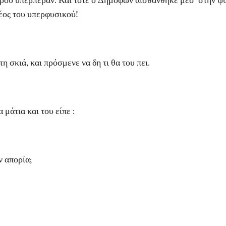
ρού υπερπέραν. Και τότε ο Δημοφών αισθάνθηκε μέσ’ στην ψυχ
έος του υπερφυσικού!
ιά, και πρόσμενε να δη τι θα του πει.
άτια και του είπε :
 απορία;