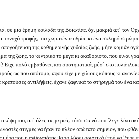
 μια έρημη κοιλάδα της Βοιωτίας, όχι μακριά απ΄ τον Ορχο
 μοναχά τροφής, μια χωματένια υδρία, κι ένα σκληρό στρώμα, 
η απογοήτευση της καθημερινής χυδαίας ζωής, μήτε καμιάν αγάπ
μα της ζωής, το κεντρικό το μέγα κι ακαθόριστο, που είναι γρ
! Είχε πολύ εμβαθύνει, και συστηματικά, μέσ΄ στο πολύπλοκο 
αιρούς ως που απότομα, αφού είχε με χίλιους κόπους κι αγωνί
ε κρατούσες αντιλήψεις, έχανε ξαφνικά το στήριγμά του ένα κ
 του, απ΄ όλες τις μεριές, τόσο στενά που ’λεγε λίγο ακόμα
λιγοστές στιγμές να ήταν το πλέον απώτατο σημείον, που φθάν
α μέρα που η ανθρωπότης θα το λύσει οριστικά (πού να ’ξερε 