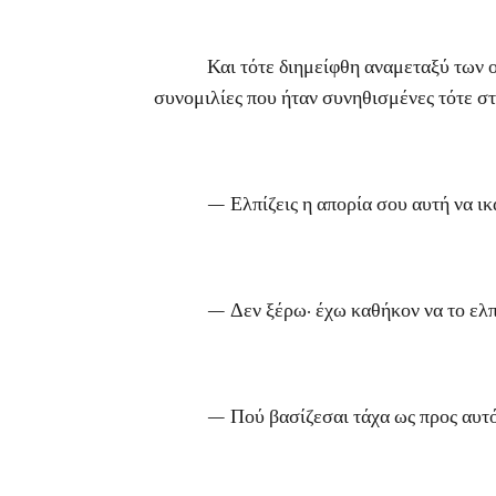
Και τότε διημείφθη αναμεταξύ των ο επό
συνομιλίες που ήταν συνηθισμένες τότε σ
— Ελπίζεις η απορία σου αυτή να ικαν
— Δεν ξέρω· έχω καθήκον να το ελπ
— Πού βασίζεσαι τάχα ως προς αυτό