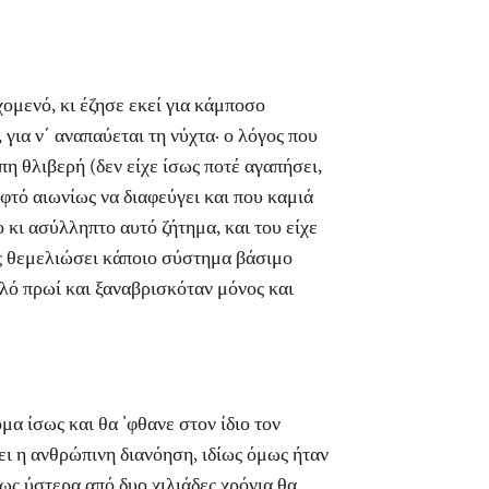
μενό, κι έζησε εκεί για κάμποσο
για ν΄ αναπαύεται τη νύχτα· ο λόγος που
η θλιβερή (δεν είχε ίσως ποτέ αγαπήσει,
αφτό αιωνίως να διαφεύγει και που καμιά
κι ασύλληπτο αυτό ζήτημα, και του είχε
ες θεμελιώσει κάποιο σύστημα βάσιμο
αλό πρωί και ξαναβρισκόταν μόνος και
 ίσως και θα ’φθανε στον ίδιο τον
ει η ανθρώπινη διανόηση, ιδίως όμως ήταν
πως ύστερα από δυο χιλιάδες χρόνια θα