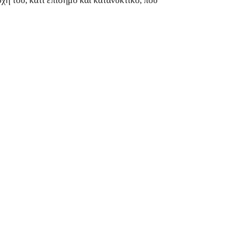
ή του, κάτι επίσημο και κατανυκτικό, που