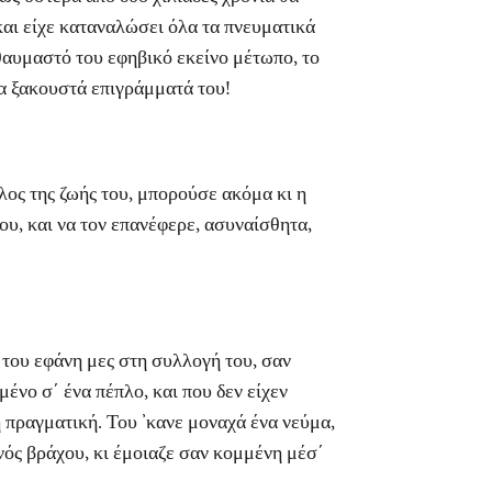
και είχε καταναλώσει όλα τα πνευματικά
θαυμαστό του εφηβικό εκείνο μέτωπο, το
τα ξακουστά επιγράμματά του!
ς της ζωής του, μπορούσε ακόμα κι η
ου, και να τον επανέφερε, ασυναίσθητα,
του εφάνη μες στη συλλογή του, σαν
μένο σ΄ ένα πέπλο, και που δεν είχεν
ή πραγματική. Του ’κανε μοναχά ένα νεύμα,
ός βράχου, κι έμοιαζε σαν κομμένη μέσ΄