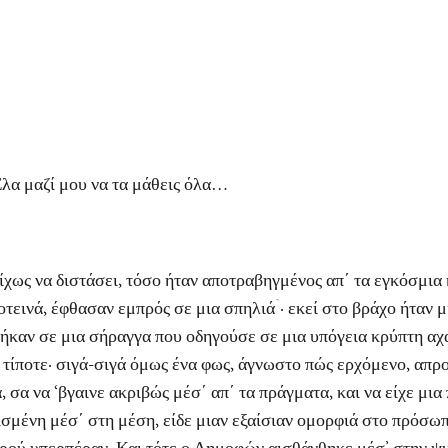
:
α μαζί μου να τα μάθεις όλα…
 να διστάσει, τόσο ήταν αποτραβηγμένος απ΄ τα εγκόσμια κ
ινά, έφθασαν εμπρός σε μια σπηλιάۤ· εκεί στο βράχο ήταν μ
πήκαν σε μια σήραγγα που οδηγούσε σε μια υπόγεια κρύπτη αχα
 τίποτε· σιγά-σιγά όμως ένα φως, άγνωστο πώς ερχόμενο, απρ
σα να ‘βγαινε ακριβώς μέσ΄ απ΄ τα πράγματα, και να είχε μια 
ισμένη μέσ΄ στη μέση, είδε μιαν εξαίσιαν ομορφιά στο πρόσω