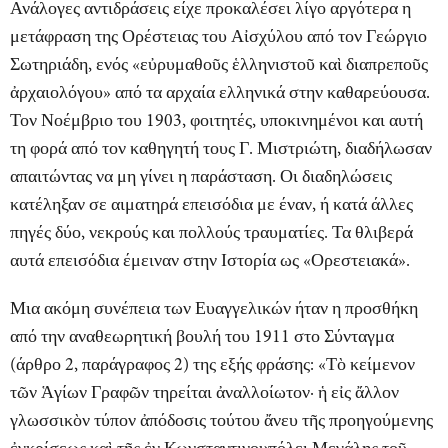
Ανάλογες αντιδράσεις είχε προκαλέσει λίγο αργότερα η
μετάφραση της Ορέστειας του Αἰσχύλου από τον Γεώργιο
Σωτηριάδη, ενός «εὐρυμαθοῦς ἑλληνιστοῦ καὶ διαπρεποῦς
ἀρχαιολόγου» από τα αρχαία ελληνικά στην καθαρεύουσα.
Τον Νοέμβριο του 1903, φοιτητές, υποκινημένοι και αυτή
τη φορά από τον καθηγητή τους Γ. Μιστριώτη, διαδήλωσαν
απαιτώντας να μη γίνει η παράσταση. Οι διαδηλώσεις
κατέληξαν σε αιματηρά επεισόδια με έναν, ή κατά άλλες
πηγές δύο, νεκρούς και πολλούς τραυματίες. Τα θλιβερά
αυτά επεισόδια έμειναν στην Ιστορία ως «Ορεστειακά».
Μια ακόμη συνέπεια των Ευαγγελικών ήταν η προσθήκη
από την αναθεωρητική βουλή του 1911 στο Σύνταγμα
(άρθρο 2, παράγραφος 2) της εξής φράσης: «Τὸ κείμενον
τῶν Ἁγίων Γραφῶν τηρείται ἀναλλοίωτον· ἡ εἰς ἄλλον
γλωσσικὸν τύπον ἀπόδοσις τούτου ἄνευ τῆς προηγούμενης