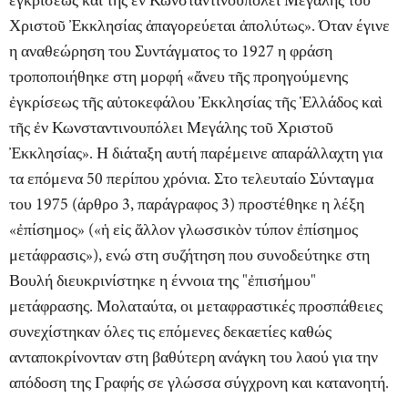
ἐγκρίσεως καὶ τῆς ἐν Κωνσταντινουπόλει Μεγάλης τοῦ
Χριστοῦ Ἐκκλησίας ἀπαγορεύεται ἀπολύτως». Όταν έγινε
η αναθεώρηση του Συντάγματος το 1927 η φράση
τροποποιήθηκε στη μορφή «ἄνευ τῆς προηγούμενης
ἐγκρίσεως τῆς αὐτοκεφάλου Ἐκκλησίας τῆς Ἑλλάδος καὶ
τῆς ἐν Κωνσταντινουπόλει Μεγάλης τοῦ Χριστοῦ
Ἐκκλησίας». Η διάταξη αυτή παρέμεινε απαράλλαχτη για
τα επόμενα 50 περίπου χρόνια. Στο τελευταίο Σύνταγμα
του 1975 (άρθρο 3, παράγραφος 3) προστέθηκε η λέξη
«ἐπίσημος» («ἡ εἰς ἄλλον γλωσσικὸν τύπον ἐπίσημος
μετάφρασις»), ενώ στη συζήτηση που συνοδεύτηκε στη
Βουλή διευκρινίστηκε η έννοια της "ἐπισήμου"
μετάφρασης. Μολαταύτα, οι μεταφραστικές προσπάθειες
συνεχίστηκαν όλες τις επόμενες δεκαετίες καθώς
ανταποκρίνονταν στη βαθύτερη ανάγκη του λαού για την
απόδοση της Γραφής σε γλώσσα σύγχρονη και κατανοητή.