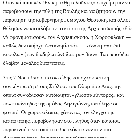
Όταν κάποιοι «ἐν ἐθνικῇ μέθῃ τελοῦντες» επιχείρησαν να
παραβιάσουν την πύλη της Βουλής και να ζητήσουν την
παραίτηση της κυβέρνησης Γεωργίου Θεοτόκη, και άλλοι
θέλησαν να καταλάβουν το κτίριο της Αρχιεπισκοπής «διὰ
νὰ φρονηματίσουν» τον Αρχιεπίσκοπο, η Χωροφυλακή —
καθώς δεν υπήρχε Αστυνομία τότε— «ἐδοκίμασε ἐπὶ
κεφαλῶν (των διαδηλωτών) ἄμετρον βίαν». Τα επεισόδια
έλαβαν μεγάλες διαστάσεις.
Στις 7 Νοεμβρίου μια ογκώδης και οχλοκρατική
συγκέντρωση στους Στύλους του Ολυμπίου Διός, την
οποία συγκάλεσαν αυτόκλητοι «γλωσσαμύντορες» και
πολιτικάντηδες της ομάδας Δηλιγιάννη, κατέληξε σε
φονικό. Οι χωροφύλακες, χάνοντας τον έλεγχο της
κατάστασης, πυροβόλησαν στο πλήθος όταν κάποιοι,
παρακινούμενοι από το υβρεολόγιο εναντίον του