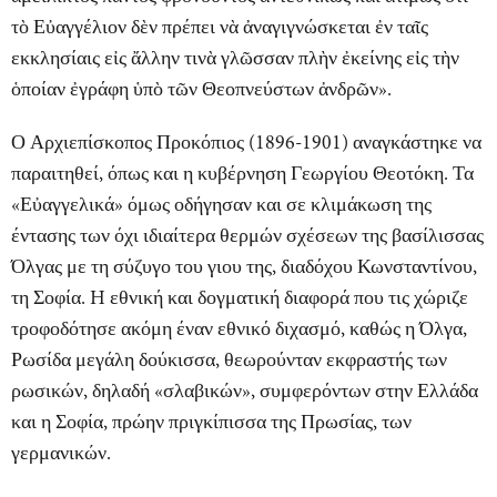
τὸ Εὐαγγέλιον δὲν πρέπει νὰ ἀναγιγνώσκεται ἐν ταῖς
εκκλησίαις εἰς ἄλλην τινὰ γλῶσσαν πλὴν ἐκείνης εἰς τὴν
ὁποίαν ἐγράφη ὑπὸ τῶν Θεοπνεύστων ἀνδρῶν».
Ο Αρχιεπίσκοπος Προκόπιος (1896-1901) αναγκάστηκε να
παραιτηθεί, όπως και η κυβέρνηση Γεωργίου Θεοτόκη. Τα
«Εὐαγγελικά» όμως οδήγησαν και σε κλιμάκωση της
έντασης των όχι ιδιαίτερα θερμών σχέσεων της βασίλισσας
Όλγας με τη σύζυγο του γιου της, διαδόχου Κωνσταντίνου,
τη Σοφία. H εθνική και δογματική διαφορά που τις χώριζε
τροφοδότησε ακόμη έναν εθνικό διχασμό, καθώς η Όλγα,
Ρωσίδα μεγάλη δούκισσα, θεωρούνταν εκφραστής των
ρωσικών, δηλαδή «σλαβικών», συμφερόντων στην Ελλάδα
και η Σοφία, πρώην πριγκίπισσα της Πρωσίας, των
γερμανικών.