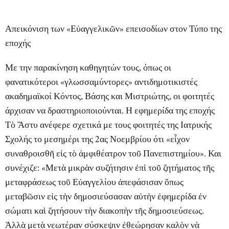
Απεικόνιση των «Εὐαγγελικῶν» επεισοδίων στον Τύπο της
εποχής
Με την παρακίνηση καθηγητών τους, όπως οι
φανατικότεροι «γλωσσαμύντορες» αντιδημοτικιστές
ακαδημαϊκοί Κόντος, Βάσης και Μιστριώτης, οι φοιτητές
άρχισαν να δραστηριοποιούνται. Η εφημερίδα της εποχής
Τὸ Ἄστυ
ανέφερε σχετικά με τους φοιτητές της Ιατρικής
Σχολής το μεσημέρι της 2ας Νοεμβρίου ότι «εἶχον
συναθροισθῆ εἰς τὸ ἀμφιθέατρον τοῦ Πανεπιστημίου». Και
συνέχιζε: «Μετὰ μικρὰν συζήτησιν ἐπὶ τοῦ ζητήματος τῆς
μεταφράσεως τοῦ Εὐαγγελίου ἀπεφάσισαν ὅπως
μεταβῶσιν εἰς τὴν δημοσιεύσασαν αὐτὴν ἐφημερίδα ἐν
σώματι καὶ ζητήσουν τὴν διακοπὴν τῆς δημοσιεύσεως.
Ἀλλὰ μετὰ νεωτέραν σύσκεψιν ἐθεώρησαν καλὸν νὰ