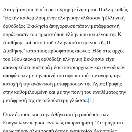
Αυτή ήταν μια ιδιαίτερα τολμηρή κίνηση του Πάλλη καθώς
"
εἰς τὴν καθωμιλουμένην ἑλληνικὴν γλῶσσαν ἡ ἑλληνικὴ
ὀρθόδοξος Ἐκκλησία ἀπηγόρευσε πᾶσαν μετάφρασιν ἢ
παράφρασιν τοῦ πρωτοτύπου ἑλληνικοῦ κειμένου τῆς Κ.
Διαθήκης καὶ αὐτοῦ τοῦ ἑλληνικοῦ κειμένου τῆς Π.
Διαθήκης
" κατά τους πρόσφατους αιώνες. Ήδη στις αρχές
του 18ου αιώνα η ορθόδοξη ελληνική Εκκλησία είχε
απαγορεύσει αυστηρά μέσω πατριαρχικών και συνοδικών
αποφάσεων με την ποινή του αφορισμού την αγορά, την
κατοχή ή την ανάγνωση μεταφράσεων της Αγίας Γραφής
στην καθoμιλουμένη και με την ποινή του αναθέματος την
μετάφρασή της σε απλούστερη γλώσσα.
[1]
Όταν έφτασε και στην Αθήνα αυτή η απόδοση των
Ευαγγελίων πέρασε εντελώς απαρατήρητη. Τα πράγματα
όμως πήραν άλλη τροπή όταν η εφημερίδα Ακρόπολις