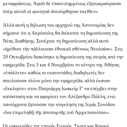
μεταφράσεως. Ἀφοῦ δὲ ἐπανειλημμένως ἐζητωκραύγασαν
ὑπὲρ αὐτοῦ οἱ φοιτηταὶ ἀπεσύρθησαν ἐκεῖθεν».
Αλλά αυτή η δήλωση του αρχηγού της Αστυνομίας δεν
σήμαινε ότι η Ακρόπολις θα διέκοπτε τη δημοσίευση της
Νέας Διαθήκης
. Συνέχισε τη δημοσίευση αλλά αυτό
«ἠρέθισε τὴν πάλλουσαν ἐθνικοῦ σθένους Νεολαίαν». Στις
20 Οκτωβρίου διακόπηκε η δημοσίευση της σειράς από την
εφημερίδα. Στις 3 και 4 Νοεμβρίου το κέντρο της Αθήνας
«ἐπάλλετο» καθώς οι εκατοντάδες διαδηλωτές δεν
απειλούσαν πλέον μόνο την εφημερίδα, αλλά έκαναν
«ἔκκλησιν» στον Πατριάρχη Ιωακείμ Γ' να επέμβει στην
κατάσταση και να αφορίσει τον Αλέξανδρο Πάλλη, ενώ
ταυτόχρονα ζητούσαν την σύγκληση της Ιεράς Συνόδου
«ἵνα ἐπιμεληθῇ τῆς ἀποπομπῆς τοῦ Ἀρχιεπισκόπου».
Οι εφημερίδες της εποχής
Εμπρός
,
Σκριπ
και
Καιροί