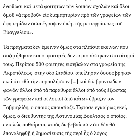
ἑνωθῶσι καὶ μετὰ φοιτητῶν τῶν λοιπῶν σχολῶν καὶ ὅλοι
ὁμοῦ νὰ προβοῦν εἰς διαμαρτυρίαν πρὸ τῶν γραφείων τῶν
ἐφημερίδων ὅσαι ἔγραψαν ὑπὲρ τῆς μεταφράσεως τοῦ
Εὐαγγελίου».
Τα πράγματα δεν έμειναν όμως στα πλαίσια εκείνων που
συζητήθηκαν και οι φοιτητές δεν περιορίστηκαν στο αίτημά
τους. Περίπου 500 φοιτητές εισέβαλαν στα γραφεία της
Ακροπόλεως
, στην οδό Σταδίου, απείλησαν όσους βρήκαν
εκεί ότι «θὰ τὴν πυρπολήσουν [...] καὶ διὰ βροντωδῶν
φωνῶν ἄλλοι ἀπὸ τὰ παράθυρα ἄλλοι ἀπὸ τοὺς ἐξώστας
τῶν γραφείων καὶ οἱ λοιποὶ ἀπὸ κάτω» έβριζαν τον
Γαβριηλίδη, ο οποίος απουσίαζε. Έφτασε εγκαίρως εκεί,
όμως, ο διευθυντής της Αστυνομίας Βούλτσος ο οποίος,
εντελώς αυθαίρετα, «τοὺς διεβεβαίωσεν ὅτι δὲν θὰ
ἐπαναληφθῇ ἡ δημοσίευσις τῆς περὶ ἧς ὁ λόγος