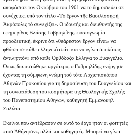
αποφάσισε τον Οκτώβριο του 1901 να το δημοσιεύει σε
συνέχειες, υπό τον τίτλο «Τὸ ἔργον τῆς Βασιλίσσης ἡ
Ἀκρόπολις τὸ συνεχίζει». Ο ιδρυτής και διευθυντής της
εφημερίδας Βλάσης Γαβριηλίδης, φυσιογνωμία
προοδευτική, έκρινε ότι «θεάρεστον ἔργον εἶναι» να
φθάσει σε κάθε ελληνικό σπίτι και να «γίνει ἀπολύτως
ἀντιληπτόν» από κάθε Ορθόδοξο Έλληνα το Ευαγγέλιο.
Όπως διαπιστώθηκε αργότερα, ο Γαβριηλίδης ενήργησε
έχοντας τη σύμφωνη γνώμη τού τότε Αρχιεπισκόπου
Αθηνών Προκοπίου για τη δημοσίευση του Ευαγγελίου και
τη συγκατάθεση του κοσμήτορα της Θεολογικής Σχολής
του Πανεπιστημίου Αθηνών, καθηγητή Εμμανουήλ
Ζολώτα.
Εκείνοι που αντέδρασαν σε αυτό το έργο ήταν οι φοιτητές
«τοῦ Ἀθήνησιν», αλλά και καθηγητές. Μπορεί να γίνει