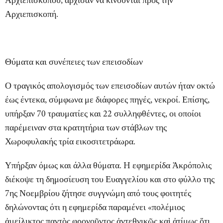
Αρχιεπισκόπου, άρχισαν να κινούνται προς την
Αρχιεπισκοπή.
Θύματα και συνέπειες των επεισοδίων
Ο τραγικός απολογισμός των επεισοδίων αυτών ήταν οκτώ
έως έντεκα, σύμφωνα με διάφορες πηγές, νεκροί. Επίσης,
υπήρξαν 70 τραυματίες και 22 συλληφθέντες, οι οποίοι
παρέμειναν στα κρατητήρια των στάβλων της
Χωροφυλακής τρία εικοσιτετράωρα.
Υπήρξαν όμως και άλλα θύματα. H εφημερίδα
Ἀκρόπολις
διέκοψε τη δημοσίευση του Ευαγγελίου και στο φύλλο της
7ης Νοεμβρίου ζήτησε συγγνώμη από τους φοιτητές
δηλώνοντας ότι η εφημερίδα παραμένει «πολέμιος
ἀμείλικτος παντὸς φρονοῦντος ἀντεθνικῶς καὶ ἀτίμως ὅτι