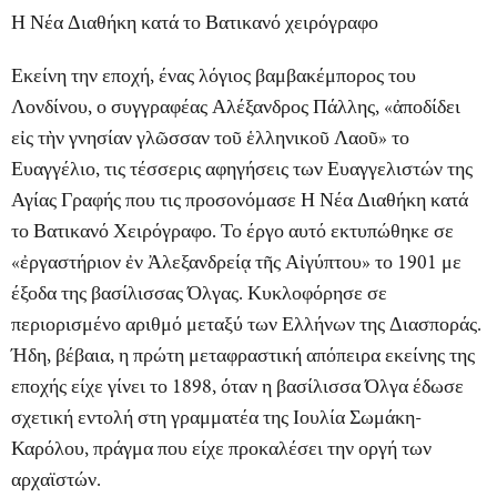
Η Νέα Διαθήκη κατά το Βατικανό χειρόγραφο
Εκείνη την εποχή, ένας λόγιος βαμβακέμπορος του
Λονδίνου, ο συγγραφέας Αλέξανδρος Πάλλης, «ἀποδίδει
εἰς τὴν γνησίαν γλῶσσαν τοῦ ἑλληνικοῦ Λαοῦ» το
Ευαγγέλιο, τις τέσσερις αφηγήσεις των Ευαγγελιστών της
Αγίας Γραφής που τις προσονόμασε
Η Νέα Διαθήκη κατά
το Βατικανό Χειρόγραφο
. Το έργο αυτό εκτυπώθηκε σε
«ἐργαστήριον ἐν Ἀλεξανδρείᾳ τῆς Αἰγύπτου» το 1901 με
έξοδα της βασίλισσας Όλγας. Κυκλοφόρησε σε
περιορισμένο αριθμό μεταξύ των Ελλήνων της Διασποράς.
Ήδη, βέβαια, η πρώτη μεταφραστική απόπειρα εκείνης της
εποχής είχε γίνει το 1898, όταν η βασίλισσα Όλγα έδωσε
σχετική εντολή στη γραμματέα της Ιουλία Σωμάκη-
Καρόλου, πράγμα που είχε προκαλέσει την οργή των
αρχαϊστών.