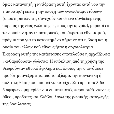
όμως κατανοητή η αντίδραση αυτή έχοντας κατά νου την
επικράτηση εκείνη την εποχή των «γλωσσαμυντόρων»
(υποστηρικτών της συνεχούς και στενά συνδεδεμένης
πορείας της νέας γλώσσης ως προς την αρχαία), μερικοί εκ
των οποίων ήταν υποστηρικτές του άκρατου εθνικισμού,
πράγμα που για το κατεστημένο σήμαινε ότι η βάση και η
ουσία του ελληνικού έθνους ήταν η αρχαιολατρία.
Έκφραση αυτής της κατάστασης αποτελούσε η αρχαΐζουσα
«καθαρεύουσα» γλώσσα. Η απόκλιση από τη χρήση της
θεωρούνταν εθνικό έγκλημα και όποιος την υπονόμευε
προδότης, ανεξάρτητα από το αξίωμα, την κοινωνική ή
πολιτική θέση που μπορεί να κατείχε. Στα πρωτοσέλιδα
διαφόρων εφημερίδων οι δημοτικιστές παρουσιάζονταν ως
άθεοι, προδότες και Σλάβοι, λόγω της ρωσικής καταγωγής
της βασίλισσας.