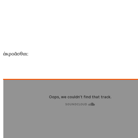
ἀκροᾶσθαι: