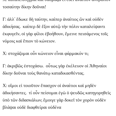
τοσαύτην δίκην δοῦναι!
Γ: ἀλλ’ ἔδωκε δὴ ταύτην, καίπερ ἀναίτιος ὢν καὶ οὐδὲν
ἀδικήσας. καίπερ δὲ ἔξον αὐτῷ τὴν πόλιν καταλείψαντι
ἐκφυγεῖν, οἱ γὰρ φίλοι ἐβοήθουν, ἔμεινε πεισάμενος τοῖς
νόμοις καὶ ἔπιον τὸ κώνειον.
Χ: στοχάζομαι οὖν κώνειον εἶναι φάρμακόν τι;
Γ: ἀκριβῶς ἐστοχάσω. οὗτως γὰρ ἐκέλευον οἱ Ἀθηναίοι
δίκην δοῦναι τοὺς θανάτῳ καταδικασθέντας.
Χ: οἴμοι εἰ τοιοῦτον ἔπασχον οἱ ἀναίτιοι καὶ μηδὲν
ἀδικήσαντες. τί οὖν πείσομαι ἐγὼ ὁ ψευδῶς κατηγορηθεὶς
ὑπὸ τῶν διδασκάλων; ἔμοιγε γὰρ δοκεῖ τὸν χορὸν οὐδὲν
βλάψαι οὐδὲ διαφθείραι οὐδένα