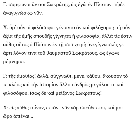
Γ: συμφωνοῖ ἄν σοι Σωκράτης, ὡς ἐγὼ ἐν Πλάτωνι τῷδε
ἀναγιγνώσκω νῦν.
Χ: ἆρ’ οὖν οἱ φιλόσοφοι γένοιντο ἂν καὶ φιλόχοροι; μὴ οὖν
ἀξία τῆς ἐμῆς σπουδῆς γίγνηται ἡ φιλοσοφία; ἀλλὰ τίς ἐστιν
αὖθις οὕτος ὁ Πλάτων ἐν τῇ σοῦ χειρί; ἀνεγίγνωσκές γε
ἄρτι λόγον τινά τοῦ θαυμαστοῦ Σωκράτους, ὡς ἔγωγε
μέμνημαι.
Γ: τῆς ἀμαθίας! ἀλλὰ, σύγγνωθι, μένε, κάθου, ἄκουσον τό
τε κλέος καὶ τὴν ἱστορίαν ἄλλου ἀνδρὸς μεγάλου τε καὶ
φιλοσόφου, ἴσως δὲ καὶ μείζονος Σωκράτους!
Χ: εἰς αὖθις τοίνυν, ὦ τᾶν. νῦν γὰρ σπεύδω ποι, καί μοι
ὥρα ἀπιέναι...