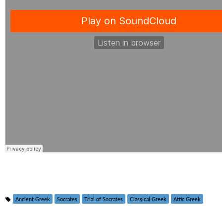
Ancient Greek
Socrates
Trial of Socrates
Classical Greek
Attic Greek