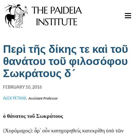
Περὶ τῆς δίκης τε καὶ τοῦ
θανάτου τοῦ φιλοσόφου
Σωκράτους δ´
FEBRUARY 10, 2016
ALEX PETKAS
,
Assistant Professor
ὁ θάνατος τοῦ Σωκράτους
(Χορόμαχος): ἆρ’ οὖν κατηγορηθείς κατεκρίθη ὑπὸ τῶν