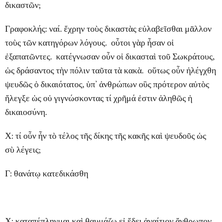
δικαστῶν;
Γραφοκλής: ναί. ἔχρην τοὺς δικαστὰς εὐλαβεῖσθαι μᾶλλον
τοὺς τῶν κατηγόρων λόγους. οὗτοι γὰρ ἦσαν οἱ
ἐξαπατῶντες. κατέγνωσαν οὖν οἱ δικασταὶ τοῦ Σωκράτους,
ὡς δράσαντος τὴν πόλιν ταῦτα τὰ κακὰ. οὕτως οὖν ἠλέγχθη
ψευδῶς ὁ δικαιότατος, ὑπ’ ἀνθρώπων οὓς πρότερον αὐτὸς
ἤλεγξε ὡς οὐ γιγνώσκοντας τί χρῆμά ἐστιν ἀληθῶς ἡ
δικαιοσύνη.
Χ: τί οὖν ἦν τὸ τέλος τῆς δίκης τῆς κακῆς καὶ ψευδοῦς ὡς
σὺ λέγεις;
Γ: θανάτῳ κατεδικάσθη
Χ: καταπέπληγμαι καὶ θαυμάζω εἰ ἔδει ἀναίτιον ἄνθρωπον