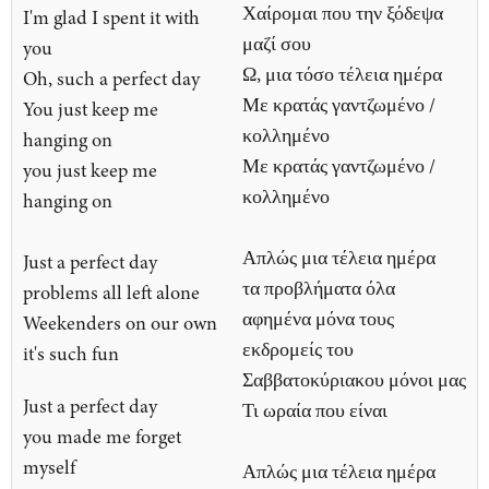
Χαίρομαι που την ξόδεψα
I'm glad I spent it with
μαζί σου
you
Ω, μια τόσο τέλεια ημέρα
Oh, such a perfect day
Με κρατάς γαντζωμένο /
You just keep me
κολλημένο
hanging on
Με κρατάς γαντζωμένο /
you just keep me
κολλημένο
hanging on
Απλώς μια τέλεια ημέρα
Just a perfect day
τα προβλήματα όλα
problems all left alone
αφημένα μόνα τους
Weekenders on our own
εκδρομείς του
it's such fun
Σαββατοκύριακου μόνοι μας
Just a perfect day
Τι ωραία που είναι
you made me forget
myself
Απλώς μια τέλεια ημέρα