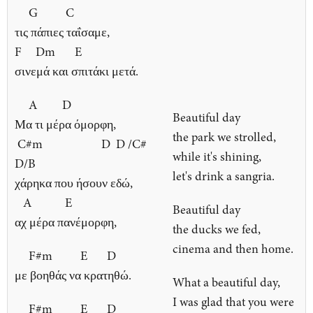
G C
τις πάπιες ταΐσαμε,
F Dm E
σινεμά και σπιτάκι μετά.
A D
Beautiful day
Μα τι μέρα όμορφη,
the park we strolled,
C#m D D /C#
while it's shining,
D/B
let's drink a sangria.
χάρηκα που ήσουν εδώ,
A E
Beautiful day
αχ μέρα πανέμορφη,
the ducks we fed,
cinema and then home.
F#m E D
με βοηθάς να κρατηθώ.
What a beautiful day,
I was glad that you were
F#m E D