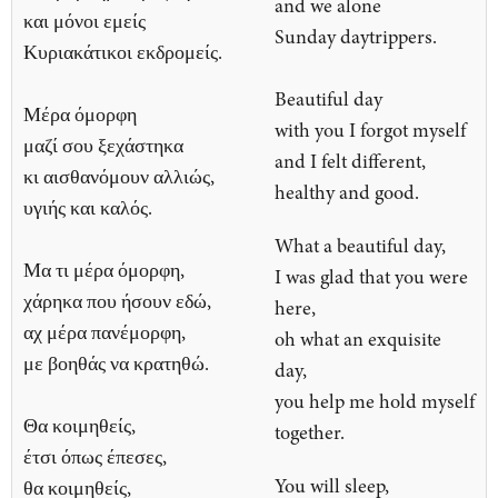
and we alone
και μόνοι εμείς
Sunday daytrippers.
Κυριακάτικοι εκδρομείς.
Beautiful day
Μέρα όμορφη
with you I forgot myself
μαζί σου ξεχάστηκα
and I felt different,
κι αισθανόμουν αλλιώς,
healthy and good.
υγιής και καλός.
What a beautiful day,
Μα τι μέρα όμορφη,
I was glad that you were
χάρηκα που ήσουν εδώ,
here,
αχ μέρα πανέμορφη,
oh what an exquisite
με βοηθάς να κρατηθώ.
day,
you help me hold myself
Θα κοιμηθείς,
together.
έτσι όπως έπεσες,
You will sleep,
θα κοιμηθείς,