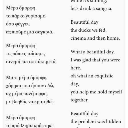
while it's shining,
Μέρα όμορφη
let's drink a sangria.
το πάρκο γυρίσαμε,
Beautiful day
όσο φέγγει,
the ducks we fed,
ας πιούμε μια σαγκριά.
cinema and then home.
Μέρα όμορφη
What a beautiful day,
τις πάπιες ταΐσαμε,
I was glad that you were
σινεμά και σπιτάκι μετά.
here,
oh what an exquisite
Μα τι μέρα όμορφη,
day,
χάρηκα που ήσουν εδώ,
you help me hold myself
αχ μέρα πανέμορφη,
together.
με βοηθάς να κρατηθώ.
Beautiful day
Μέρα όμορφη
the problem was hidden
το πρόβλημα κρύφτηκε